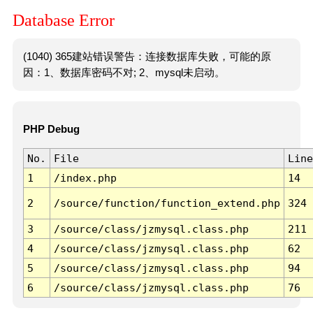
Database Error
(1040) 365建站错误警告：连接数据库失败，可能的原
因：1、数据库密码不对; 2、mysql未启动。
PHP Debug
No.
File
Line
1
/index.php
14
2
/source/function/function_extend.php
324
3
/source/class/jzmysql.class.php
211
4
/source/class/jzmysql.class.php
62
5
/source/class/jzmysql.class.php
94
6
/source/class/jzmysql.class.php
76