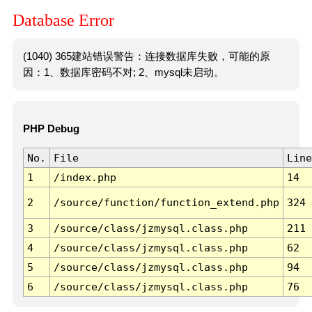
Database Error
(1040) 365建站错误警告：连接数据库失败，可能的原
因：1、数据库密码不对; 2、mysql未启动。
PHP Debug
No.
File
Line
1
/index.php
14
2
/source/function/function_extend.php
324
3
/source/class/jzmysql.class.php
211
4
/source/class/jzmysql.class.php
62
5
/source/class/jzmysql.class.php
94
6
/source/class/jzmysql.class.php
76