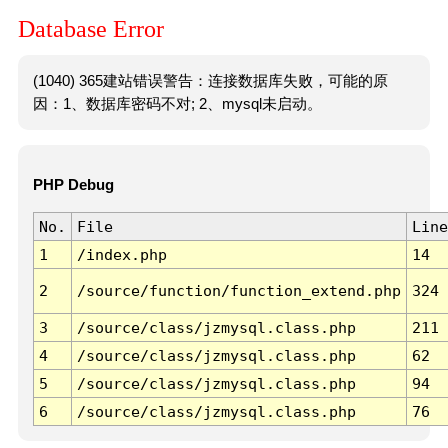
Database Error
(1040) 365建站错误警告：连接数据库失败，可能的原
因：1、数据库密码不对; 2、mysql未启动。
PHP Debug
No.
File
Line
1
/index.php
14
2
/source/function/function_extend.php
324
3
/source/class/jzmysql.class.php
211
4
/source/class/jzmysql.class.php
62
5
/source/class/jzmysql.class.php
94
6
/source/class/jzmysql.class.php
76