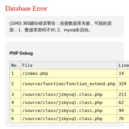
Database Error
(1040) 365建站错误警告：连接数据库失败，可能的原
因：1、数据库密码不对; 2、mysql未启动。
PHP Debug
No.
File
Line
1
/index.php
14
2
/source/function/function_extend.php
324
3
/source/class/jzmysql.class.php
211
4
/source/class/jzmysql.class.php
62
5
/source/class/jzmysql.class.php
94
6
/source/class/jzmysql.class.php
76