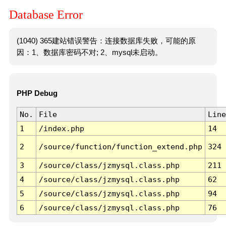
Database Error
(1040) 365建站错误警告：连接数据库失败，可能的原
因：1、数据库密码不对; 2、mysql未启动。
PHP Debug
No.
File
Line
1
/index.php
14
2
/source/function/function_extend.php
324
3
/source/class/jzmysql.class.php
211
4
/source/class/jzmysql.class.php
62
5
/source/class/jzmysql.class.php
94
6
/source/class/jzmysql.class.php
76