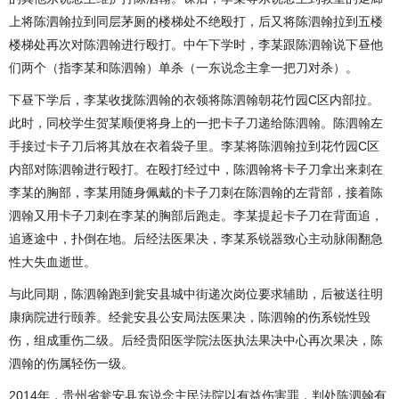
上将陈泗翰拉到同层茅厕的楼梯处不绝殴打，后又将陈泗翰拉到五楼
楼梯处再次对陈泗翰进行殴打。中午下学时，李某跟陈泗翰说下昼他
们两个（指李某和陈泗翰）单杀（一东说念主拿一把刀对杀）。
下昼下学后，李某收拢陈泗翰的衣领将陈泗翰朝花竹园C区内部拉。
此时，同校学生贺某顺便将身上的一把卡子刀递给陈泗翰。陈泗翰左
手接过卡子刀后将其放在衣着袋子里。李某将陈泗翰拉到花竹园C区
内部对陈泗翰进行殴打。在殴打经过中，陈泗翰将卡子刀拿出来刺在
李某的胸部，李某用随身佩戴的卡子刀刺在陈泗翰的左背部，接着陈
泗翰又用卡子刀刺在李某的胸部后跑走。李某提起卡子刀在背面追，
追逐途中，扑倒在地。后经法医果决，李某系锐器致心主动脉闹翻急
性大失血逝世。
与此同期，陈泗翰跑到瓮安县城中街递次岗位要求辅助，后被送往明
康病院进行颐养。经瓮安县公安局法医果决，陈泗翰的伤系锐性毁
伤，组成重伤二级。后经贵阳医学院法医执法果决中心再次果决，陈
泗翰的伤属轻伤一级。
2014年，贵州省瓮安县东说念主民法院以有益伤害罪，判处陈泗翰有