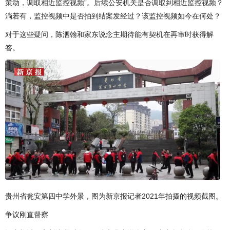
策动，调取相近监控视频”。后续公安机关是否调取到相近监控视频？
淌若有，监控视频中是否拍到结案发经过？该监控视频如今在何处？
对于这些疑问，陈泗翰和家东说念主期待能有契机在再审时获得解
答。
贵州省瓮安第四中学外景，图为新京报记者2021年拍摄的视频截图。
争议刚直督察