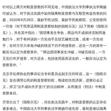
针对以上两方对刚直督察的不同见地，中国政法大学刑事执法学阐扬
印波认为，对于执法实践中如何隔离刚直督察与互殴型有益伤害的问
题，2020年8月28日，最妙手民法院、最妙手民检察院、公安部曾同
一印发《对于照章适用刚直督察轨制的指暗示见》(以下简称《指暗示
见》)，并在其中指出：“因琐事发生争执，两边均不成保持克制而激
勉打斗，对于有舛误的一方先动手且技艺赫然过激，或者一方先动
手，在对方尽力幸免冲破的情况下仍不绝侵害的，还击一方的算作一
般应当认定为督察算作。”“两边因琐事发生冲破，冲破完竣后，一方
又实行作歹侵害，对方还击，包括使用器具还击的，一般应当认定为
督察算作。”
北京市讼师协会刑事诉讼法专科委员会副主任刘玲说，这一《指暗示
见》旨在调理公民的刚直督察职权，饱读吹扶危济困，进展社会正
义，捍卫“法不成向作歹贪污”的法治精神，从而激活《刑法》中刚直
督察条目。
尽管出台了《指暗示见》，但在执法实践中，对刚直督察的认定存在
诸多难点。中国政法大学刑事执法学阐扬印波先容，最初是难以隔离