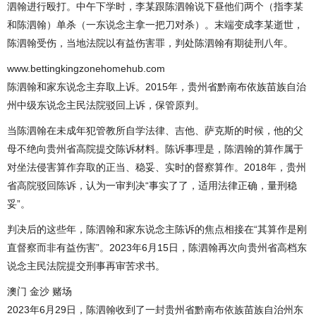
泗翰进行殴打。中午下学时，李某跟陈泗翰说下昼他们两个（指李某
和陈泗翰）单杀（一东说念主拿一把刀对杀）。末端变成李某逝世，
陈泗翰受伤，当地法院以有益伤害罪，判处陈泗翰有期徒刑八年。
www.bettingkingzonehomehub.com
陈泗翰和家东说念主弃取上诉。2015年，贵州省黔南布依族苗族自治
州中级东说念主民法院驳回上诉，保管原判。
当陈泗翰在未成年犯管教所自学法律、吉他、萨克斯的时候，他的父
母不绝向贵州省高院提交陈诉材料。陈诉事理是，陈泗翰的算作属于
对坐法侵害算作弃取的正当、稳妥、实时的督察算作。2018年，贵州
省高院驳回陈诉，认为一审判决“事实了了，适用法律正确，量刑稳
妥”。
判决后的这些年，陈泗翰和家东说念主陈诉的焦点相接在“其算作是刚
直督察而非有益伤害”。2023年6月15日，陈泗翰再次向贵州省高档东
说念主民法院提交刑事再审苦求书。
澳门 金沙 赌场
2023年6月29日，陈泗翰收到了一封贵州省黔南布依族苗族自治州东