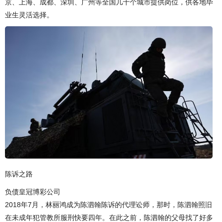
京、上海、成都、深圳、广州等全国几十个城市提供岗位，供各地毕
业生灵活选择。
陈诉之路
负债皇冠博彩公司
2018年7月，林丽鸿成为陈泗翰陈诉的代理讼师，那时，陈泗翰照旧
在未成年犯管教所服刑快要四年。在此之前，陈泗翰的父母找了好多