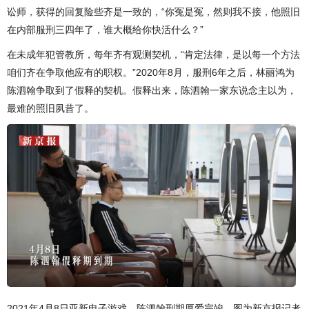
讼师，获得的回复险些齐是一致的，“你冤是冤，然则我不接，他照旧
在内部服刑三四年了，谁大概给你快活什么？”
在未成年犯管教所，每年齐有观测契机，“肯定法律，是以每一个方法
咱们齐在争取他应有的职权。”2020年8月，服刑6年之后，林丽鸿为
陈泗翰争取到了假释的契机。假释出来，陈泗翰一家东说念主以为，
最难的照旧夙昔了。
2021年4月8日亚新电子游戏，陈泗翰刑期厚爱完竣。图为新京报记者