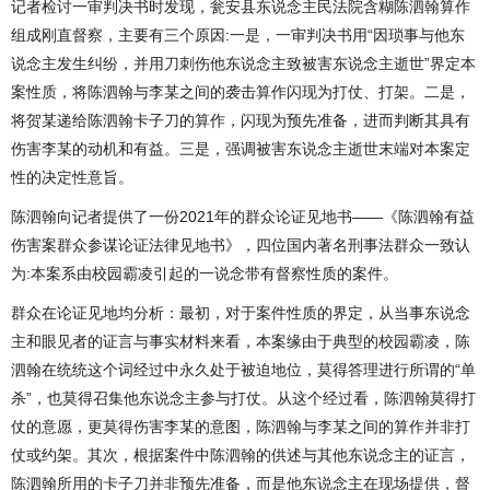
记者检讨一审判决书时发现，瓮安县东说念主民法院含糊陈泗翰算作
组成刚直督察，主要有三个原因:一是，一审判决书用“因琐事与他东
说念主发生纠纷，并用刀刺伤他东说念主致被害东说念主逝世”界定本
案性质，将陈泗翰与李某之间的袭击算作闪现为打仗、打架。二是，
将贺某递给陈泗翰卡子刀的算作，闪现为预先准备，进而判断其具有
伤害李某的动机和有益。三是，强调被害东说念主逝世末端对本案定
性的决定性意旨。
陈泗翰向记者提供了一份2021年的群众论证见地书——《陈泗翰有益
伤害案群众参谋论证法律见地书》，四位国内著名刑事法群众一致认
为:本案系由校园霸凌引起的一说念带有督察性质的案件。
群众在论证见地均分析：最初，对于案件性质的界定，从当事东说念
主和眼见者的证言与事实材料来看，本案缘由于典型的校园霸凌，陈
泗翰在统统这个词经过中永久处于被迫地位，莫得答理进行所谓的“单
杀”，也莫得召集他东说念主参与打仗。从这个经过看，陈泗翰莫得打
仗的意愿，更莫得伤害李某的意图，陈泗翰与李某之间的算作并非打
仗或约架。其次，根据案件中陈泗翰的供述与其他东说念主的证言，
陈泗翰所用的卡子刀并非预先准备，而是他东说念主在现场提供，督