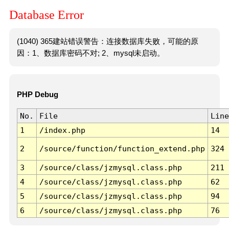
Database Error
(1040) 365建站错误警告：连接数据库失败，可能的原
因：1、数据库密码不对; 2、mysql未启动。
PHP Debug
No.
File
Line
1
/index.php
14
2
/source/function/function_extend.php
324
3
/source/class/jzmysql.class.php
211
4
/source/class/jzmysql.class.php
62
5
/source/class/jzmysql.class.php
94
6
/source/class/jzmysql.class.php
76