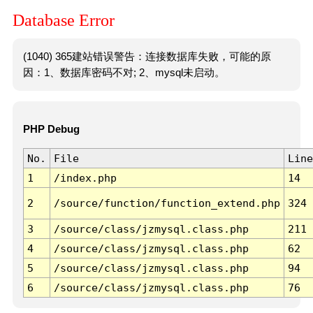
Database Error
(1040) 365建站错误警告：连接数据库失败，可能的原
因：1、数据库密码不对; 2、mysql未启动。
PHP Debug
No.
File
Line
1
/index.php
14
2
/source/function/function_extend.php
324
3
/source/class/jzmysql.class.php
211
4
/source/class/jzmysql.class.php
62
5
/source/class/jzmysql.class.php
94
6
/source/class/jzmysql.class.php
76