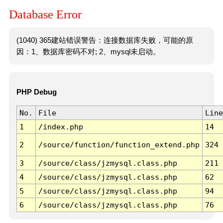
Database Error
(1040) 365建站错误警告：连接数据库失败，可能的原
因：1、数据库密码不对; 2、mysql未启动。
PHP Debug
No.
File
Line
1
/index.php
14
2
/source/function/function_extend.php
324
3
/source/class/jzmysql.class.php
211
4
/source/class/jzmysql.class.php
62
5
/source/class/jzmysql.class.php
94
6
/source/class/jzmysql.class.php
76