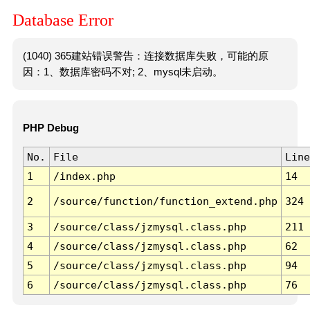
Database Error
(1040) 365建站错误警告：连接数据库失败，可能的原
因：1、数据库密码不对; 2、mysql未启动。
PHP Debug
No.
File
Line
1
/index.php
14
2
/source/function/function_extend.php
324
3
/source/class/jzmysql.class.php
211
4
/source/class/jzmysql.class.php
62
5
/source/class/jzmysql.class.php
94
6
/source/class/jzmysql.class.php
76