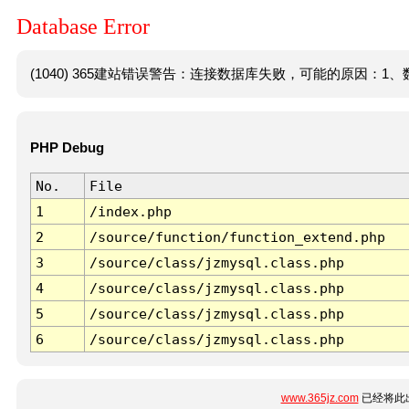
Database Error
(1040) 365建站错误警告：连接数据库失败，可能的原因：1、数
PHP Debug
No.
File
1
/index.php
2
/source/function/function_extend.php
3
/source/class/jzmysql.class.php
4
/source/class/jzmysql.class.php
5
/source/class/jzmysql.class.php
6
/source/class/jzmysql.class.php
www.365jz.com
已经将此