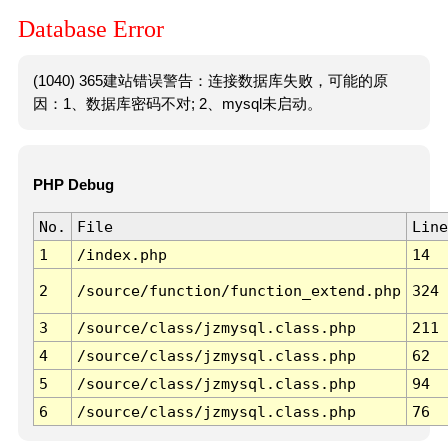
Database Error
(1040) 365建站错误警告：连接数据库失败，可能的原
因：1、数据库密码不对; 2、mysql未启动。
PHP Debug
No.
File
Line
1
/index.php
14
2
/source/function/function_extend.php
324
3
/source/class/jzmysql.class.php
211
4
/source/class/jzmysql.class.php
62
5
/source/class/jzmysql.class.php
94
6
/source/class/jzmysql.class.php
76