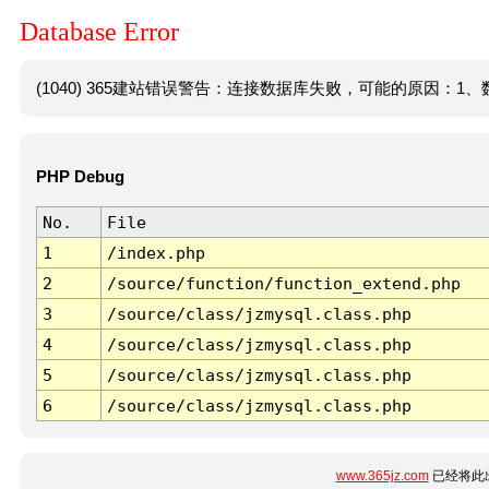
Database Error
(1040) 365建站错误警告：连接数据库失败，可能的原因：1、数
PHP Debug
No.
File
1
/index.php
2
/source/function/function_extend.php
3
/source/class/jzmysql.class.php
4
/source/class/jzmysql.class.php
5
/source/class/jzmysql.class.php
6
/source/class/jzmysql.class.php
www.365jz.com
已经将此