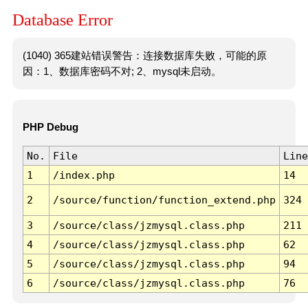
Database Error
(1040) 365建站错误警告：连接数据库失败，可能的原
因：1、数据库密码不对; 2、mysql未启动。
PHP Debug
No.
File
Line
1
/index.php
14
2
/source/function/function_extend.php
324
3
/source/class/jzmysql.class.php
211
4
/source/class/jzmysql.class.php
62
5
/source/class/jzmysql.class.php
94
6
/source/class/jzmysql.class.php
76