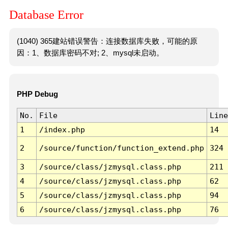
Database Error
(1040) 365建站错误警告：连接数据库失败，可能的原
因：1、数据库密码不对; 2、mysql未启动。
PHP Debug
No.
File
Line
1
/index.php
14
2
/source/function/function_extend.php
324
3
/source/class/jzmysql.class.php
211
4
/source/class/jzmysql.class.php
62
5
/source/class/jzmysql.class.php
94
6
/source/class/jzmysql.class.php
76