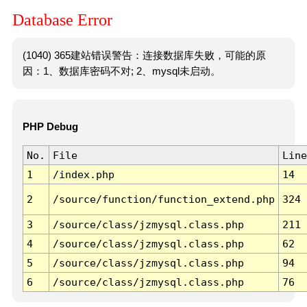
Database Error
(1040) 365建站错误警告：连接数据库失败，可能的原
因：1、数据库密码不对; 2、mysql未启动。
PHP Debug
No.
File
Line
1
/index.php
14
2
/source/function/function_extend.php
324
3
/source/class/jzmysql.class.php
211
4
/source/class/jzmysql.class.php
62
5
/source/class/jzmysql.class.php
94
6
/source/class/jzmysql.class.php
76