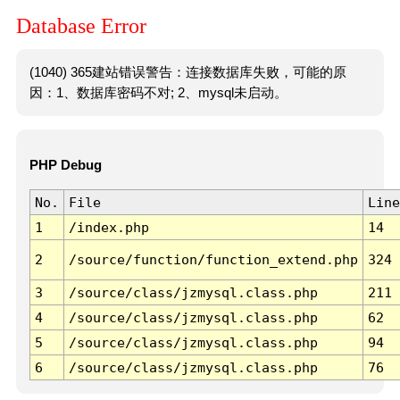
Database Error
(1040) 365建站错误警告：连接数据库失败，可能的原
因：1、数据库密码不对; 2、mysql未启动。
PHP Debug
No.
File
Line
1
/index.php
14
2
/source/function/function_extend.php
324
3
/source/class/jzmysql.class.php
211
4
/source/class/jzmysql.class.php
62
5
/source/class/jzmysql.class.php
94
6
/source/class/jzmysql.class.php
76