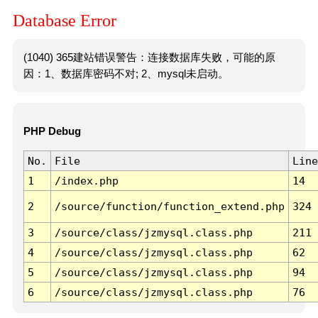
Database Error
(1040) 365建站错误警告：连接数据库失败，可能的原
因：1、数据库密码不对; 2、mysql未启动。
PHP Debug
No.
File
Line
1
/index.php
14
2
/source/function/function_extend.php
324
3
/source/class/jzmysql.class.php
211
4
/source/class/jzmysql.class.php
62
5
/source/class/jzmysql.class.php
94
6
/source/class/jzmysql.class.php
76