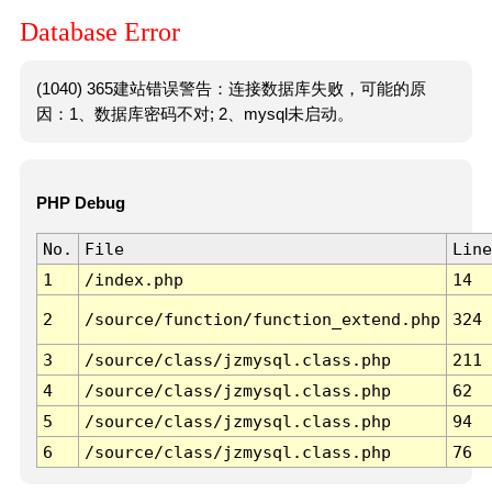
Database Error
(1040) 365建站错误警告：连接数据库失败，可能的原
因：1、数据库密码不对; 2、mysql未启动。
PHP Debug
No.
File
Line
1
/index.php
14
2
/source/function/function_extend.php
324
3
/source/class/jzmysql.class.php
211
4
/source/class/jzmysql.class.php
62
5
/source/class/jzmysql.class.php
94
6
/source/class/jzmysql.class.php
76