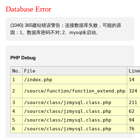
Database Error
(1040) 365建站错误警告：连接数据库失败，可能的原
因：1、数据库密码不对; 2、mysql未启动。
PHP Debug
No.
File
Line
1
/index.php
14
2
/source/function/function_extend.php
324
3
/source/class/jzmysql.class.php
211
4
/source/class/jzmysql.class.php
62
5
/source/class/jzmysql.class.php
94
6
/source/class/jzmysql.class.php
76