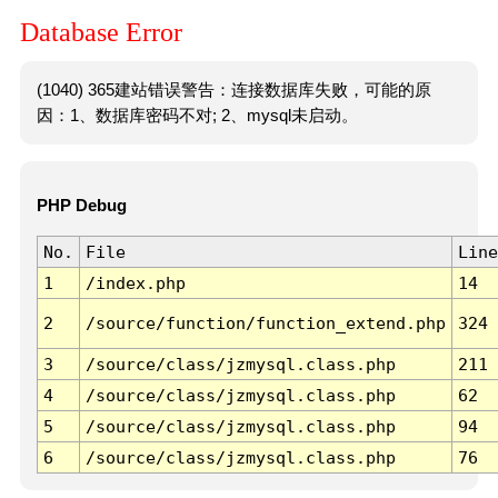
Database Error
(1040) 365建站错误警告：连接数据库失败，可能的原
因：1、数据库密码不对; 2、mysql未启动。
PHP Debug
No.
File
Line
1
/index.php
14
2
/source/function/function_extend.php
324
3
/source/class/jzmysql.class.php
211
4
/source/class/jzmysql.class.php
62
5
/source/class/jzmysql.class.php
94
6
/source/class/jzmysql.class.php
76