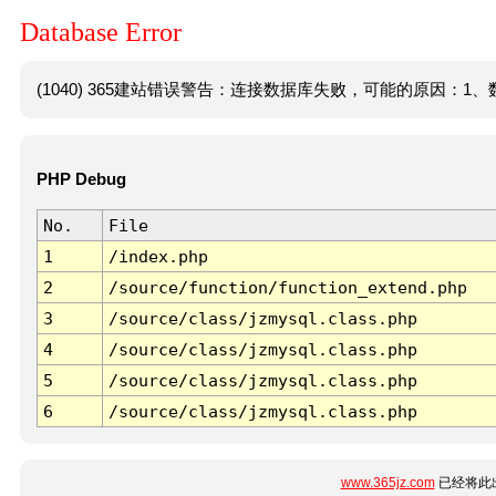
Database Error
(1040) 365建站错误警告：连接数据库失败，可能的原因：1、数
PHP Debug
No.
File
1
/index.php
2
/source/function/function_extend.php
3
/source/class/jzmysql.class.php
4
/source/class/jzmysql.class.php
5
/source/class/jzmysql.class.php
6
/source/class/jzmysql.class.php
www.365jz.com
已经将此