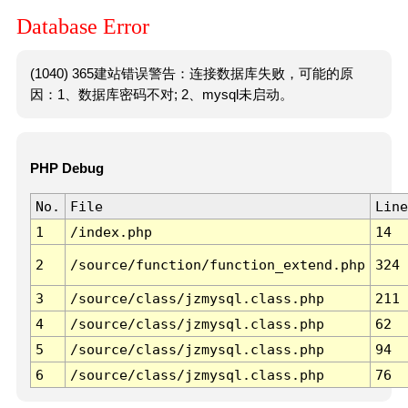
Database Error
(1040) 365建站错误警告：连接数据库失败，可能的原
因：1、数据库密码不对; 2、mysql未启动。
PHP Debug
No.
File
Line
1
/index.php
14
2
/source/function/function_extend.php
324
3
/source/class/jzmysql.class.php
211
4
/source/class/jzmysql.class.php
62
5
/source/class/jzmysql.class.php
94
6
/source/class/jzmysql.class.php
76