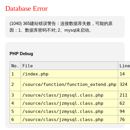
Database Error
(1040) 365建站错误警告：连接数据库失败，可能的原
因：1、数据库密码不对; 2、mysql未启动。
PHP Debug
No.
File
Line
1
/index.php
14
2
/source/function/function_extend.php
324
3
/source/class/jzmysql.class.php
211
4
/source/class/jzmysql.class.php
62
5
/source/class/jzmysql.class.php
94
6
/source/class/jzmysql.class.php
76