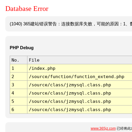
Database Error
(1040) 365建站错误警告：连接数据库失败，可能的原因：1、数
PHP Debug
No.
File
1
/index.php
2
/source/function/function_extend.php
3
/source/class/jzmysql.class.php
4
/source/class/jzmysql.class.php
5
/source/class/jzmysql.class.php
6
/source/class/jzmysql.class.php
www.365jz.com
已经将此