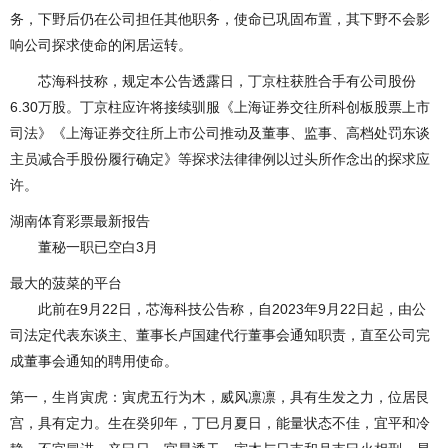
务，下野后仍在公司担任其他职务，使命已巩固布置，其下野不会影
响公司探求使命的闲居运转。
芯海科技称，规定本公告透露日，丁京柱获胜合手有公司股份
6.30万股。丁京柱应许将接续驯服《上海证券交往所科创板股票上市
司法》《上海证券交往所上市公司推动及董事、监事、高档处罚东谈
主员减合手股份履行确定》等探求法律律例以过头所作念出的探求应
许。
湖南体育彩票最新报告
董秘一职已空白3月
最大的菠菜的平台
此前在9月22日，芯海科技公告称，自2023年9月22日起，由公
司法定代表东谈主、董事长卢国建代行董事会通知职责，直至公司完
成董事会通知的聘用使命。
第一，生肖寅虎：寅虎五行为木，威风凛凛，具有生发之力，位居艮
宫，具有定力。生在癸卯年，丁巳月夏日，能量状态不佳，宜平和冷