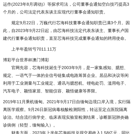
运作(2023年8月调动)》等探求司法，公司董事会通知空白技巧提高3
个月的，公司法定代表东谈主应现代行董事会通知职责。
规定9月22日，万巍代行芯海科技董事会通知职责已满3个月。因
此，自2023年9月22日起，由芯海科技法定代表东谈主、董事长卢国
建代行董事会通知职责，直至芯海科技完成董事会通知的聘用使命。
上半年盈转亏7011.11万
博彩平台世界杯澳门博彩
官网先容，芯海科技诞生于2003年9月，是一家集感知、臆想、
规定、一语气于一体的全信号链集成电路筹算企业。居品和决议等闲
利用于工业测量与工业规定、通讯与臆想机、锂电处罚、滥用电子、
汽车电子、颖悟家居、智能仪容、颖悟健康等界限。
2019年11月乘机缅甸。2021年9月17日自缅甸边境口岸入境，实行隔
离医学观察。9月26日新冠病毒核酸检测阳性，转运至定点医院隔离
诊治。结合流行病学史、临床表现实验室检测结果，诊断新冠肺炎确
诊病例（轻型，缅甸输入）。
财务方面，2023年上半年芯海科技兑现交易收入1.58亿元，同比