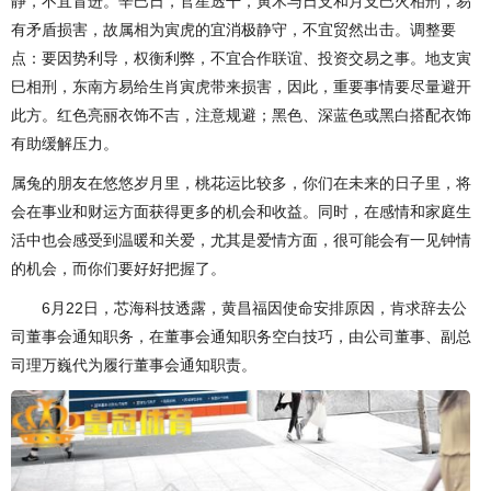
静，不宜冒进。辛巳日，官星透干，寅木与日支和月支巳火相刑，易
有矛盾损害，故属相为寅虎的宜消极静守，不宜贸然出击。调整要
点：要因势利导，权衡利弊，不宜合作联谊、投资交易之事。地支寅
巳相刑，东南方易给生肖寅虎带来损害，因此，重要事情要尽量避开
此方。红色亮丽衣饰不吉，注意规避；黑色、深蓝色或黑白搭配衣饰
有助缓解压力。
属兔的朋友在悠悠岁月里，桃花运比较多，你们在未来的日子里，将
会在事业和财运方面获得更多的机会和收益。同时，在感情和家庭生
活中也会感受到温暖和关爱，尤其是爱情方面，很可能会有一见钟情
的机会，而你们要好好把握了。
6月22日，芯海科技透露，黄昌福因使命安排原因，肯求辞去公
司董事会通知职务，在董事会通知职务空白技巧，由公司董事、副总
司理万巍代为履行董事会通知职责。