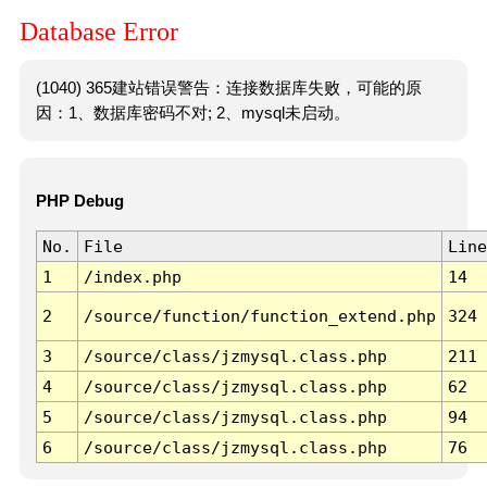
Database Error
(1040) 365建站错误警告：连接数据库失败，可能的原
因：1、数据库密码不对; 2、mysql未启动。
PHP Debug
No.
File
Line
1
/index.php
14
2
/source/function/function_extend.php
324
3
/source/class/jzmysql.class.php
211
4
/source/class/jzmysql.class.php
62
5
/source/class/jzmysql.class.php
94
6
/source/class/jzmysql.class.php
76