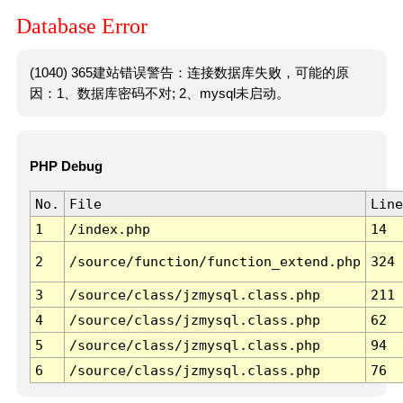
Database Error
(1040) 365建站错误警告：连接数据库失败，可能的原
因：1、数据库密码不对; 2、mysql未启动。
PHP Debug
No.
File
Line
1
/index.php
14
2
/source/function/function_extend.php
324
3
/source/class/jzmysql.class.php
211
4
/source/class/jzmysql.class.php
62
5
/source/class/jzmysql.class.php
94
6
/source/class/jzmysql.class.php
76