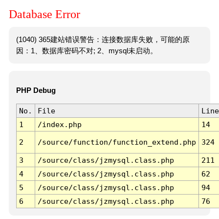
Database Error
(1040) 365建站错误警告：连接数据库失败，可能的原
因：1、数据库密码不对; 2、mysql未启动。
PHP Debug
No.
File
Line
1
/index.php
14
2
/source/function/function_extend.php
324
3
/source/class/jzmysql.class.php
211
4
/source/class/jzmysql.class.php
62
5
/source/class/jzmysql.class.php
94
6
/source/class/jzmysql.class.php
76