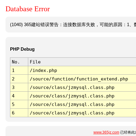
Database Error
(1040) 365建站错误警告：连接数据库失败，可能的原因：1、数
PHP Debug
No.
File
1
/index.php
2
/source/function/function_extend.php
3
/source/class/jzmysql.class.php
4
/source/class/jzmysql.class.php
5
/source/class/jzmysql.class.php
6
/source/class/jzmysql.class.php
www.365jz.com
已经将此