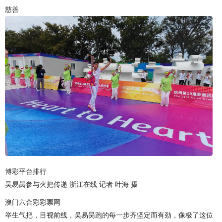
慈善
博彩平台排行
吴易昺参与火把传递 浙江在线 记者 叶海 摄
澳门六合彩彩票网
举生气把，目视前线，吴易昺跑的每一步齐坚定而有劲，像极了这位