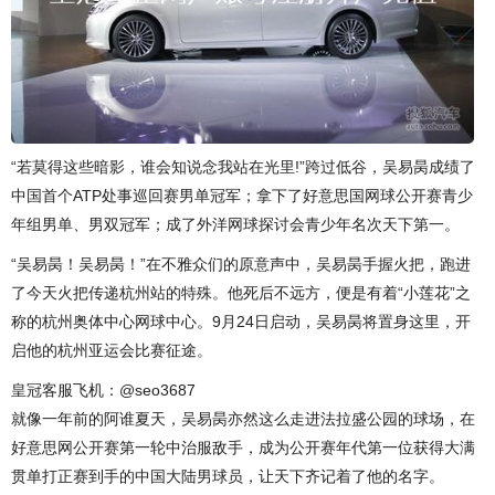
“若莫得这些暗影，谁会知说念我站在光里!”跨过低谷，吴易昺成绩了
中国首个ATP处事巡回赛男单冠军；拿下了好意思国网球公开赛青少
年组男单、男双冠军；成了外洋网球探讨会青少年名次天下第一。
“吴易昺！吴易昺！”在不雅众们的原意声中，吴易昺手握火把，跑进
了今天火把传递杭州站的特殊。他死后不远方，便是有着“小莲花”之
称的杭州奥体中心网球中心。9月24日启动，吴易昺将置身这里，开
启他的杭州亚运会比赛征途。
皇冠客服飞机：@seo3687
就像一年前的阿谁夏天，吴易昺亦然这么走进法拉盛公园的球场，在
好意思网公开赛第一轮中治服敌手，成为公开赛年代第一位获得大满
贯单打正赛到手的中国大陆男球员，让天下齐记着了他的名字。