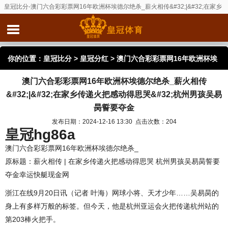
皇冠比分-澳门六合彩彩票网16年欧洲杯埃德尔绝杀_薪火相传&#32;|&#32;在家乡
传递火把感动得思哭&#32;杭州男孩吴易昺誓要夺金
你的位置：
皇冠比分
>
皇冠分红
> 澳门六合彩彩票网16年欧洲杯埃
澳门六合彩彩票网16年欧洲杯埃德尔绝杀_薪火相传
德尔绝杀_薪火相传&#32;|&#32;在家乡传递火把感动得思哭&#32;
&#32;|&#32;在家乡传递火把感动得思哭&#32;杭州男孩吴易
杭州男孩吴易昺誓要夺金
昺誓要夺金
发布日期：2024-12-16 13:30 点击次数：204
皇冠hg86a
澳门六合彩彩票网16年欧洲杯埃德尔绝杀_
原标题：薪火相传 | 在家乡传递火把感动得思哭 杭州男孩吴易昺誓要
夺金幸运快艇现金网
浙江在线9月20日讯（记者 叶海）网球小将、天才少年……吴易昺的
身上有多样万般的标签。但今天，他是杭州亚运会火把传递杭州站的
第203棒火把手。