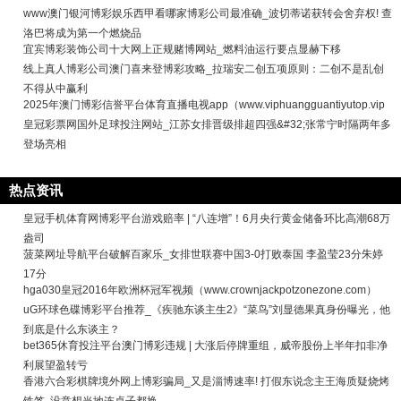
www澳门银河博彩娱乐西甲看哪家博彩公司最准确_波切蒂诺获转会舍弃权! 查
洛巴将成为第一个燃烧品
宜宾博彩装饰公司十大网上正规赌博网站_燃料油运行要点显赫下移
线上真人博彩公司澳门喜来登博彩攻略_拉瑞安二创五项原则：二创不是乱创
不得从中赢利
2025年澳门博彩信誉平台体育直播电视app（www.viphuangguantiyutop.vip
皇冠彩票网国外足球投注网站_江苏女排晋级排超四强&#32;张常宁时隔两年多
登场亮相
热点资讯
皇冠手机体育网博彩平台游戏赔率 | “八连增”！6月央行黄金储备环比高潮68万
盎司
菠菜网址导航平台破解百家乐_女排世联赛中国3-0打败泰国 李盈莹23分朱婷
17分
hga030皇冠2016年欧洲杯冠军视频（www.crownjackpotzonezone.com）
uG环球色碟博彩平台推荐_《疾驰东谈主生2》“菜鸟”刘显德果真身份曝光，他
到底是什么东谈主？
bet365休育投注平台澳门博彩违规 | 大涨后停牌重组，威帝股份上半年扣非净
利展望盈转亏
香港六合彩棋牌境外网上博彩骗局_又是淄博速率! 打假东说念主王海质疑烧烤
铁签, 没意想当地连桌子都换