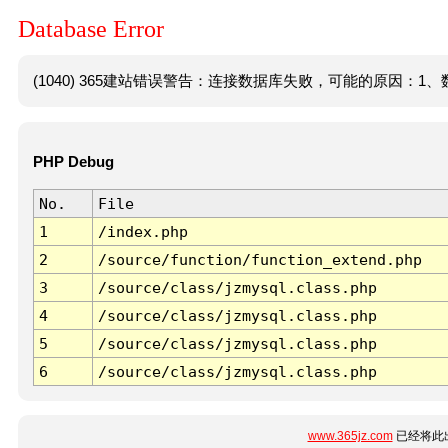
Database Error
(1040) 365建站错误警告：连接数据库失败，可能的原因：1、数
PHP Debug
No.
File
1
/index.php
2
/source/function/function_extend.php
3
/source/class/jzmysql.class.php
4
/source/class/jzmysql.class.php
5
/source/class/jzmysql.class.php
6
/source/class/jzmysql.class.php
www.365jz.com
已经将此