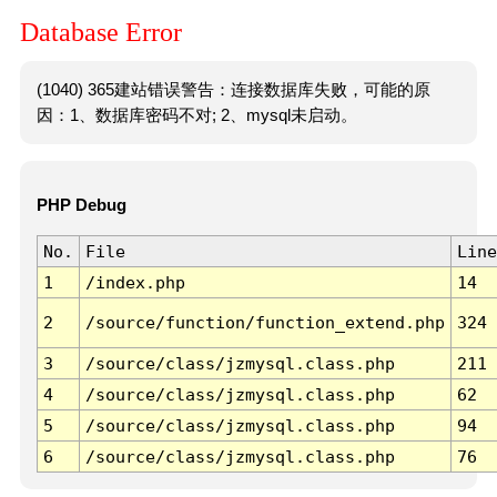
Database Error
(1040) 365建站错误警告：连接数据库失败，可能的原
因：1、数据库密码不对; 2、mysql未启动。
PHP Debug
No.
File
Line
1
/index.php
14
2
/source/function/function_extend.php
324
3
/source/class/jzmysql.class.php
211
4
/source/class/jzmysql.class.php
62
5
/source/class/jzmysql.class.php
94
6
/source/class/jzmysql.class.php
76