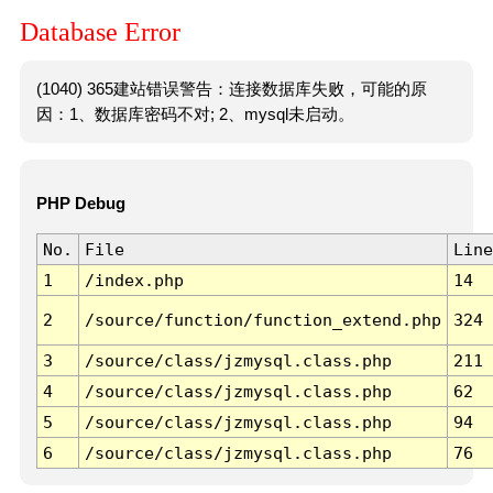
Database Error
(1040) 365建站错误警告：连接数据库失败，可能的原
因：1、数据库密码不对; 2、mysql未启动。
PHP Debug
No.
File
Line
1
/index.php
14
2
/source/function/function_extend.php
324
3
/source/class/jzmysql.class.php
211
4
/source/class/jzmysql.class.php
62
5
/source/class/jzmysql.class.php
94
6
/source/class/jzmysql.class.php
76